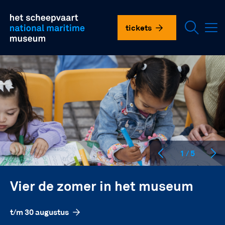
Overslaan
plan je bezoek
en
het
tickets
scheepvaartmuseum
naar
de
doen in het museum
inhoud
gaan
onderzoek en collectie
over ons
vnhsm
1 / 5
contact
Vier de zomer in het museum
language
t/m 30 augustus