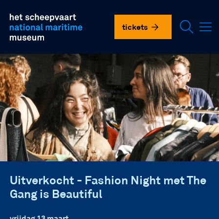
Overslaan
plan je bezoek
en
het
tickets
scheepvaartmuseum
naar
de
doen in het museum
inhoud
gaan
onderzoek en collectie
over ons
vnhsm
contact
Uitverkocht - Fashion Night met The
Gang is Beautiful
language
vrijdag 13 maart