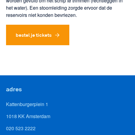
worden gevuld om het schip te trimmen (rechtleggen in
het water). Een stoomleiding zorgde ervoor dat de
reservoirs niet konden bevriezen.
bestel je tickets
adres
Kattenburgerplein 1
1018 KK Amsterdam
020 523 2222