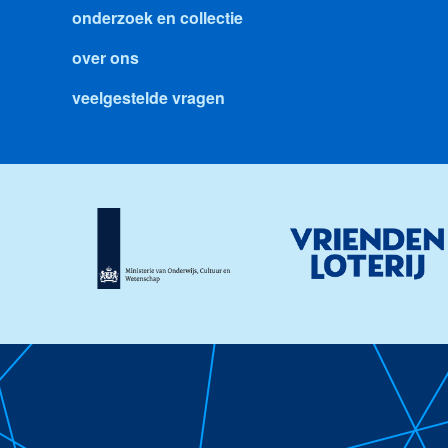
onderzoek en collectie
over ons
veelgestelde vragen