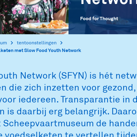
Food for Thought
eum
tentoonstellingen
elketen met Slow Food Youth Network
outh Network (SFYN) is hét netw
n die zich inzetten voor gezond
 voor iedereen. Transparantie in 
 is daarbij erg belangrijk. Daar
t Scheepvaartmuseum de hande
 voedselketen te vertellen tijd