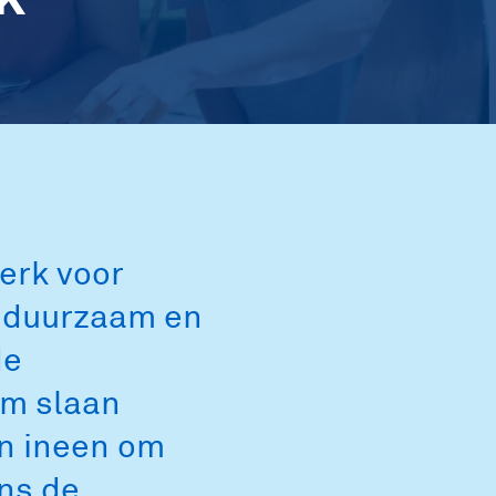
erk voor
, duurzaam en
de
om slaan
n ineen om
ens de