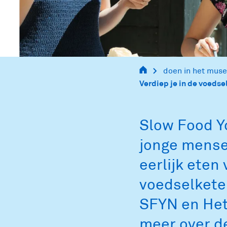
informacion
para los
visitantes
doen in het mus
Verdiep je in de voeds
informação
para visitantes
Slow Food Y
jonge mense
informazioni
eerlijk eten
per i visitatori
voedselketen
SFYN en He
информация
meer over de