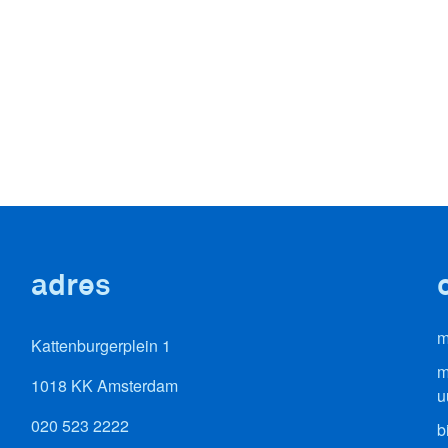
adres
m
Kattenburgerplein 1
m
1018 KK Amsterdam
u
020 523 2222
b