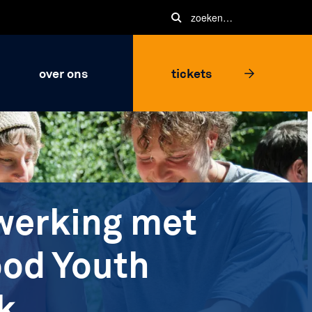
over ons
tickets
erking met
ood Youth
k