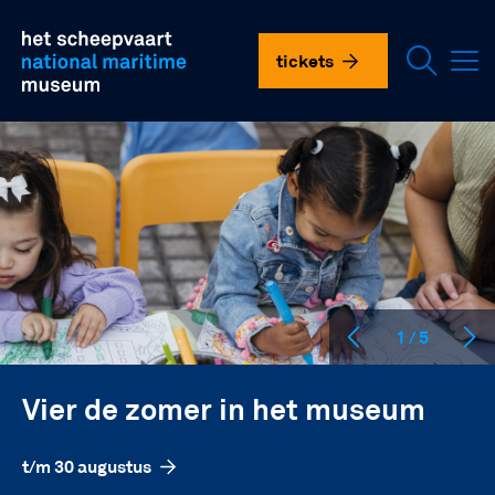
Overslaan
plan je bezoek
en
het
tickets
scheepvaartmuseum
naar
de
doen in het museum
inhoud
gaan
onderzoek en collectie
over ons
vnhsm
1 / 5
contact
Vier de zomer in het museum
language
t/m 30 augustus