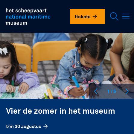
Overslaan
plan je bezoek
en
het
tickets
scheepvaartmuseum
naar
de
doen in het museum
inhoud
gaan
onderzoek en collectie
over ons
vnhsm
1 / 5
contact
Vier de zomer in het museum
language
t/m 30 augustus