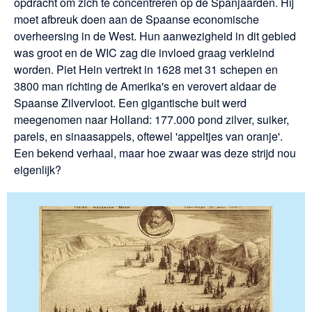
opdracht om zich te concentreren op de Spanjaarden. Hij
moet afbreuk doen aan de Spaanse economische
overheersing in de West. Hun aanwezigheid in dit gebied
was groot en de WIC zag die invloed graag verkleind
worden. Piet Hein vertrekt in 1628 met 31 schepen en
3800 man richting de Amerika's en verovert aldaar de
Spaanse Zilvervloot. Een gigantische buit werd
meegenomen naar Holland: 177.000 pond zilver, suiker,
parels, en sinaasappels, oftewel 'appeltjes van oranje'.
Een bekend verhaal, maar hoe zwaar was deze strijd nou
eigenlijk?