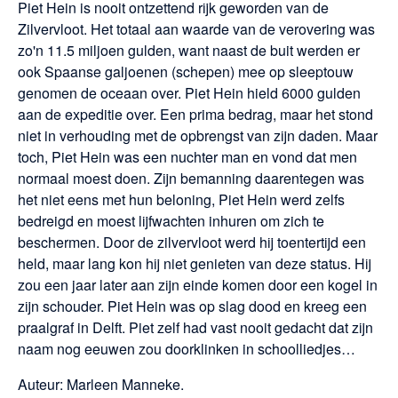
Piet Hein is nooit ontzettend rijk geworden van de
Zilvervloot. Het totaal aan waarde van de verovering was
zo'n 11.5 miljoen gulden, want naast de buit werden er
ook Spaanse galjoenen (schepen) mee op sleeptouw
genomen de oceaan over. Piet Hein hield 6000 gulden
aan de expeditie over. Een prima bedrag, maar het stond
niet in verhouding met de opbrengst van zijn daden. Maar
toch, Piet Hein was een nuchter man en vond dat men
normaal moest doen. Zijn bemanning daarentegen was
het niet eens met hun beloning, Piet Hein werd zelfs
bedreigd en moest lijfwachten inhuren om zich te
beschermen. Door de zilvervloot werd hij toentertijd een
held, maar lang kon hij niet genieten van deze status. Hij
zou een jaar later aan zijn einde komen door een kogel in
zijn schouder. Piet Hein was op slag dood en kreeg een
praalgraf in Delft. Piet zelf had vast nooit gedacht dat zijn
naam nog eeuwen zou doorklinken in schoolliedjes…
Auteur: Marleen Manneke.