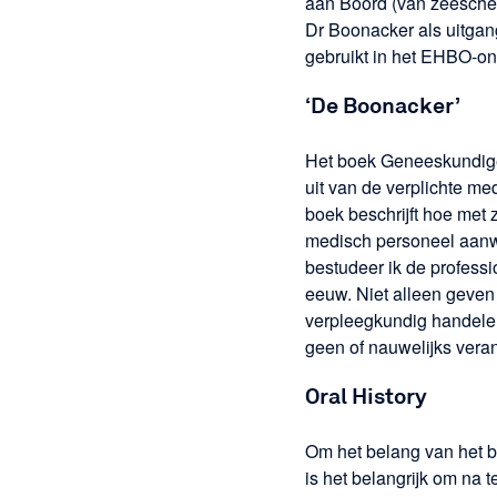
aan Boord (van zeeschep
для
Dr Boonacker als uitgan
посетителей
gebruikt in het EHBO-on
遊客信息
‘De Boonacker’
ビジター·
Het boek Geneeskundige
インフォメー
uit van de verplichte me
boek beschrijft hoe met
ション
medisch personeel aanwe
방문자 정
bestudeer ik de profess
eeuw. Niet alleen geven
보
verpleegkundig handelen 
geen of nauwelijks vera
Oral History
Om het belang van het bo
is het belangrijk om na 