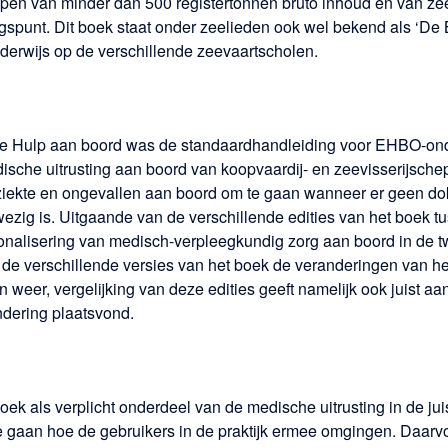
en van minder dan 500 registertonnen bruto inhoud en van ze
gspunt. Dit boek staat onder zeelieden ook wel bekend als ‘De
derwijs op de verschillende zeevaartscholen.
 Hulp aan boord was de standaardhandleiding voor EHBO-ond
dische uitrusting aan boord van koopvaardij- en zeevisserijsch
 ziekte en ongevallen aan boord om te gaan wanneer er geen do
zig is. Uitgaande van de verschillende edities van het boek t
ionalisering van medisch-verpleegkundig zorg aan boord in de t
 de verschillende versies van het boek de veranderingen van h
weer, vergelijking van deze edities geeft namelijk ook juist aa
ndering plaatsvond.
ek als verplicht onderdeel van de medische uitrusting in de juis
te gaan hoe de gebruikers in de praktijk ermee omgingen. Daarvo