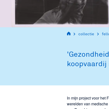
informacion
para los
visitantes
collectie
fel
informação
'Gezondheid
para visitantes
koopvaardij 
informazioni
per i visitatori
In mijn project voor h
информация
werelden van medische 