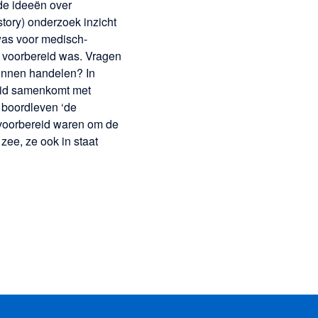
de ideeën over
story) onderzoek inzicht
was voor medisch-
 voorbereid was. Vragen
kunnen handelen? In
heid samenkomt met
e boordleven ‘de
 voorbereid waren om de
ee, ze ook in staat