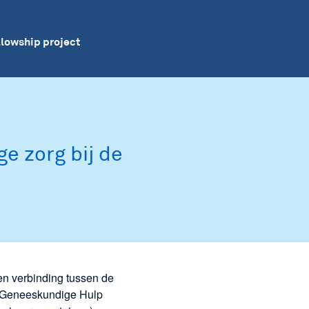
llowship project
e zorg bij de
n verbinding tussen de
k Geneeskundige Hulp