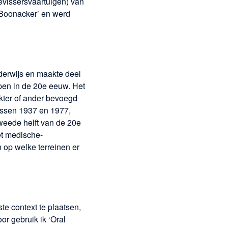
evissersvaartuigen) van
 Boonacker’ en werd
erwijs en maakte deel
epen in de 20e eeuw. Het
kter of ander bevoegd
ussen 1937 en 1977,
weede helft van de 20e
et medische-
n op welke terreinen er
te context te plaatsen,
or gebruik ik ‘Oral