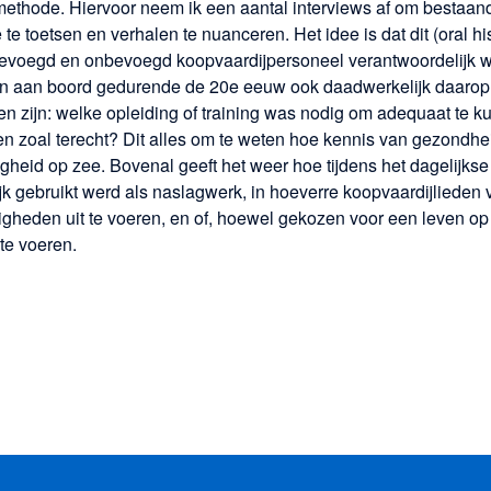
methode. Hiervoor neem ik een aantal interviews af om bestaan
e toetsen en verhalen te nuanceren. Het idee is dat dit (oral hi
 bevoegd en onbevoegd koopvaardijpersoneel verantwoordelijk 
n aan boord gedurende de 20e eeuw ook daadwerkelijk daarop
en zijn: welke opleiding of training was nodig om adequaat te 
n zoal terecht? Dit alles om te weten hoe kennis van gezond
igheid op zee. Bovenal geeft het weer hoe tijdens het dagelijks
k gebruikt werd als naslagwerk, in hoeverre koopvaardijlieden
eden uit te voeren, en of, hoewel gekozen voor een leven op z
te voeren.