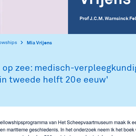
Prof J.C.M. Warnsinck Fe
lowships
Mia Vrijens
 op zee: medisch-verpleegkundig
in tweede helft 20e eeuw'
et Fellowshipsprogramma van Het Scheepvaartmuseum maak ik ee
en maritieme geschiedenis. In het onderzoek neem ik het boe