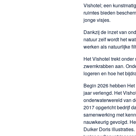
для
Vishotel; een kunstmatig
посетителей
ruimtes bieden bescherm
jonge visjes.
遊客信息
Dankzij de inzet van on
natuur zelf wordt het w
ビジター·
werken als natuurlijke f
インフォメー
Het Vishotel trekt onder
ション
zwemkrabben aan. Onderz
방문자 정
logeren en hoe het bijd
보
Begin 2026 hebben Het 
jaar verlengd. Het Vish
onderwaterwereld van de
2017 opgericht bedrijf d
samenwerking met kenni
nauwkeurig gevolgd. Het
Duiker Doris illustrati