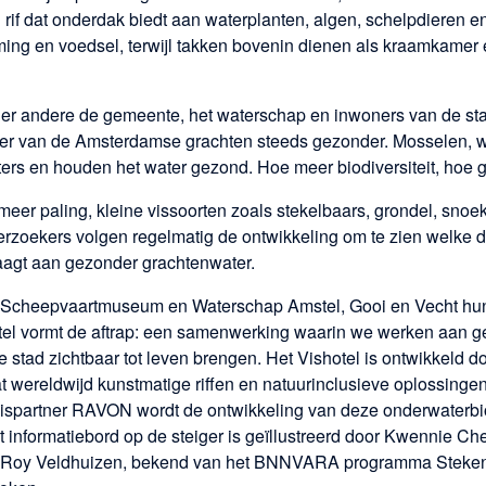
 rif dat onderdak biedt aan waterplanten, algen, schelpdieren 
ing en voedsel, terwijl takken bovenin dienen als kraamkamer 
der andere de gemeente, het waterschap en inwoners van de sta
ater van de Amsterdamse grachten steeds gezonder. Mosselen, 
ilters en houden het water gezond. Hoe meer biodiversiteit, hoe
 meer paling, kleine vissoorten zoals stekelbaars, grondel, snoe
oekers volgen regelmatig de ontwikkeling om te zien welke di
raagt aan gezonder grachtenwater.
Scheepvaartmuseum en Waterschap Amstel, Gooi en Vecht hun
otel vormt de aftrap: een samenwerking waarin we werken aan 
 stad zichtbaar tot leven brengen. Het Vishotel is ontwikkeld 
at wereldwijd kunstmatige riffen en natuurinclusieve oplossingen 
spartner RAVON wordt de ontwikkeling van deze onderwaterbi
 informatiebord op de steiger is geïllustreerd door Kwennie C
es. Roy Veldhuizen, bekend van het BNNVARA programma Steken 