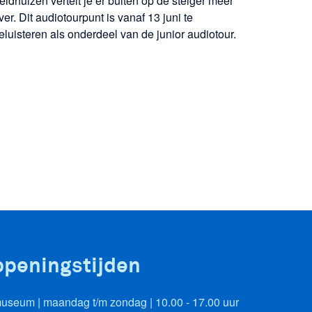
eldhuizen vertelt je er buiten op de steiger meer
ver. Dit audiotourpunt is vanaf 13 juni te
eluisteren als onderdeel van de junior audiotour.
openingstijden
useum | maandag t/m zondag | 10.00 - 17.00 uur