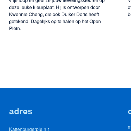
vrije loop en geef ze jouw lievelingskleuren op
V
deze leuke kleurplaat. Hij is ontworpen door
o
Kwennie Cheng, die ook Duiker Doris heeft
b
getekend. Dagelijks op te halen op het Open
Plein.
adres
m
Kattenburgerplein 1