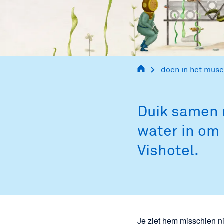
informacion
para los
visitantes
doen in het mus
informação
Duik samen
para visitantes
water in om 
Vishotel.
informazioni
per i visitatori
информация
Je ziet hem misschien ni