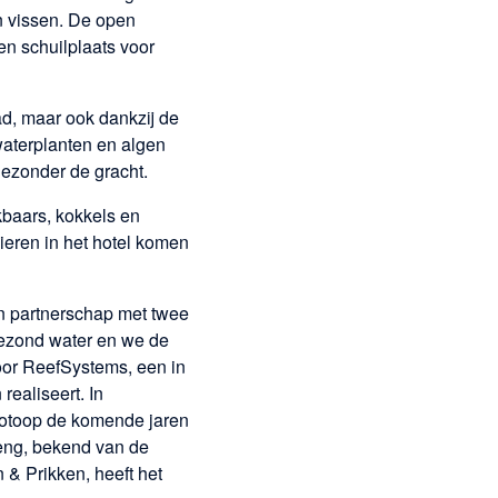
en vissen. De open
en schuilplaats voor
d, maar ook dankzij de
waterplanten en algen
 gezonder de gracht.
kbaars, kokkels en
eren in het hotel komen
 partnerschap met twee
gezond water en we de
door ReefSystems, een in
realiseert. In
otoop de komende jaren
heng, bekend van de
& Prikken, heeft het