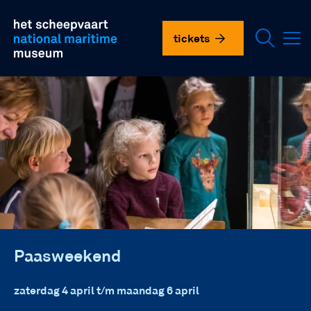
Overslaan
plan je bezoek
en
het
tickets
scheepvaartmuseum
naar
de
doen in het museum
inhoud
gaan
onderzoek en collectie
over ons
vnhsm
contact
Paasweekend
language
zaterdag 4 april t/m maandag 6 april